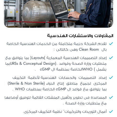
المقاولات والاستشارات الهندسية
تقدم الشركة حزمة متكاملة من الخدمات الهندسية الخاصة
بال Clean Room وهى كالتالى :
إعداد التصميمات الهندسية المعمارية )Layouts( بما يتوافق مع
متطلبات وزارة الصحة وقواعد .(URSs & Conceptual Designبما
يشمل ) WHOالخاصة بمنظمة ال cGMP .
إعداد التصميمات والحسابات الهندسية لأنظمة التكييف
المركزى لجميع مناطق إنتاج الدواء (Sterile & Non Sterile)
بما يتوافق مع قواعد ال cGMP الخاصة بمنظمات WHO .
المساعدة فى تطوير وتأهيل المنشئات القائمة لتوفيق أوضاعها
مع متطلبات وزارة الصحة .
أعمال التوريدات والتركيبات ̈ نظمة التكييف المركزى.