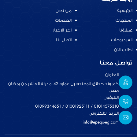
الرئيسية
من نحن
المنتجات
الخدمات
عملاؤنا
اخر الاخبار
الفيديوهات
اتصل بنا
اطلب الان
تواصل معنا
العنوان
كمبوند حدائق المهندسين عماره 42- مدينة العاشر من رمضان،
مصر.
التليفون
01099344651
/
01001925111
/
01014575310
البريد الالكتروني
info@epeqs-eg.com