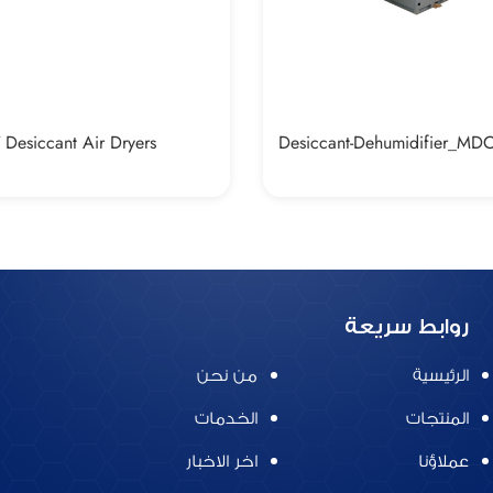
 Desiccant Air Dryers
Desiccant-Dehumidifier_M
روابط سريعة
الرئيسية
من نحن
المنتجات
الخدمات
عملاؤنا
اخر الاخبار