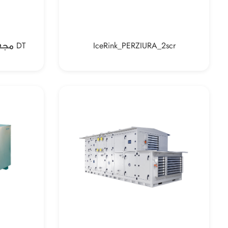
DT مجففات الهواء الامتصاصية
IceRink_PERZIURA_2scr