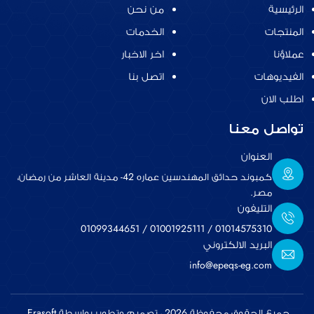
الرئيسية
من نحن
المنتجات
الخدمات
عملاؤنا
اخر الاخبار
الفيديوهات
اتصل بنا
اطلب الان
تواصل معنا
العنوان
كمبوند حدائق المهندسين عماره 42- مدينة العاشر من رمضان،
مصر.
التليفون
01099344651
/
01001925111
/
01014575310
البريد الالكتروني
info@epeqs-eg.com
جميع الحقوق محفوظة 2026 ، تصميم وتطوير بواسطة Erasoft.