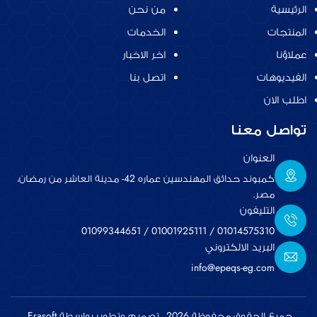
الرئيسية
من نحن
المنتجات
الخدمات
عملاؤنا
اخر الاخبار
الفيديوهات
اتصل بنا
اطلب الان
تواصل معنا
العنوان
كمبوند حدائق المهندسين عماره 42- مدينة العاشر من رمضان،
مصر.
التليفون
01099344651
/
01001925111
/
01014575310
البريد الالكتروني
info@epeqs-eg.com
جميع الحقوق محفوظة 2026 ، تصميم وتطوير بواسطة Erasoft.