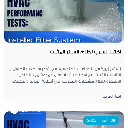
اختبار تسرب نظام الفلتر المثبت
تستمر إيبيكس للصناعات الهندسية فى تقديم احدث الحلول و
التقنيات الفنية لعملائها حيث تقدم مجموعة من الحلول
المبتكرة لعلاج مشكلات التسريب في أنظمة التبريد والتكييف
والتدفئة تقدم إيبيكس للصناعات الهندسية أحدث التقنيات
الفنية الرائدة فى هذا المجال بواسطة فريق عمل إحترافى
اقرأ المزيد
بأعلى خبرة فنية فى مجال الصناعات الهندسية التى تختص
بحل و علاج مشكلات التسريب في أنظمة التبريد والتكييف
والتدفئة المركزية بما يضمن أداءً أكثر كفاءة وعمرًا افتراضيًا
أطول للمعدات و الأجهزة المستخدمة أهم ما ستحصل عليه
08 , أبريل , 2025
من خدمات مع إيبيكس يتمثل فيما يلى : الإستفادة من