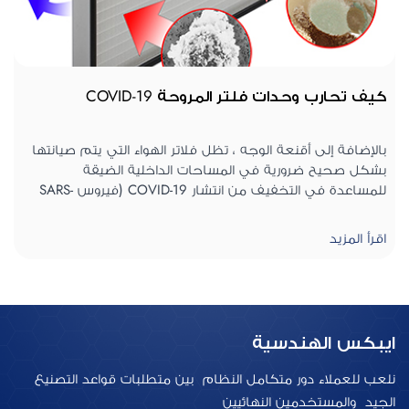
كيف تحارب وحدات فلتر المروحة COVID-19
بالإضافة إلى أقنعة الوجه ، تظل فلاتر الهواء التي يتم صيانتها
بشكل صحيح ضرورية في المساحات الداخلية الضيقة
للمساعدة في التخفيف من انتشار COVID-19 (فيروس SARS-
ينتشر فيروس COVID-19 عبر الهواء على قطرات الجهاز
CoV-2). تعمل كل من فلاتر HEPA وفلاتر ULPA على تقليل عدد
الجزيئات المجهرية في الهواء ، والتي يمكن أن تحافظ على
التنفسي الناتجة عن التحدث والسعال والعطس وحتى التنفس.
اقرأ المزيد
الهواء آمنًا للتنفس في الأماكن التي تشتد الحاجة إليها مثل
عندما تحدث هذه الأنشطة في مكان مأهول بهواء لا معنى له
المستشفيات وغرف العزل والمناطق الداخلية المزدحمة
، يمكن أن تزداد احتمالية انتقال العدوى بشكل كبير ، حيث ثبت
أن COVID-19 يظل قابلاً للحياة لمدة 3 ساعات على الأقل في
الهواء أو على الأسطح التي تصل إلى أربعة أمتار من آخر مرة.
مضيف.
ايبكس الهندسية
نلعب للعملاء دور متكامل النظام بين متطلبات قواعد التصنيع
الجيد والمستخدمين النهائيين