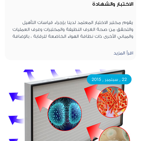
الاختبار والشهادة
يقوم مختبر الاختبار المعتمد لدينا بإجراء قياسات التأهيل
والتحقق من صحة الغرف النظيفة والمختبرات وغرف العمليات
والمباني الأخرى ذات نظافة الهواء الخاضعة للرقابة ، بالإضافة
إلى خزانات تدفق الهواء الرقائقي ، وخزانات السلامة البيولوجية ،
والأغطية ، والمعقمات ، والثرموستات ، والحاضنات ، والثلاجات ،
اقرأ المزيد
وأنظمة التكييف ، والبيولوجية العوازل والمعدات الأخرى.
22 , سبتمبر , 2015