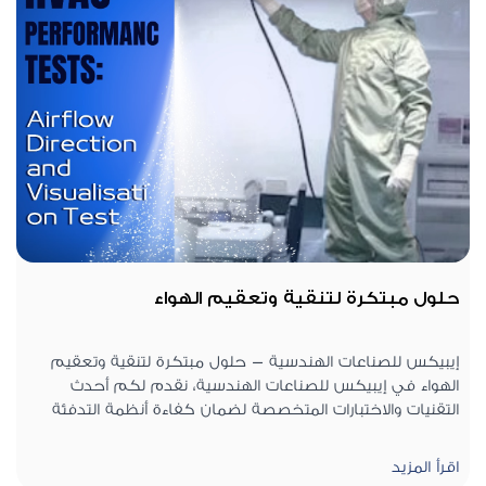
التقنيات المتطورة للكشف عن التسريبات بدقة عالية العديد من
الحلول الفعالة التى تمنع فقدان الطاقة وتعمل على تحسين
كفاءة التشغيل. صيانة دورية متقدمة لضمان استمرارية الأداء
دون توقف. تخفيض و توفير التكاليف عبر تقليل استهلاك
الطاقة وزيادة عمر المعدات. الآن .. إيبيكس للصناعات الهندسية
.. الأداء المثالي يبدأ من الأنظمة تامة التشغيل بدون تسريبات.
حلول مبتكرة لتنقية وتعقيم الهواء
إيبيكس للصناعات الهندسية – حلول مبتكرة لتنقية وتعقيم
الهواء
في إيبيكس للصناعات الهندسية، نقدم لكم أحدث
التقنيات والاختبارات المتخصصة لضمان كفاءة أنظمة التدفئة
والتهوية وتكييف الهواء (HVAC)، مما يعزز من جودة الهواء في
بيئات العمل والمنازل.
خدماتنا تشمل:
اختبارات أداء أنظمة
اقرأ المزيد
التدفئة والتهوية وتكييف الهواء لضمان التشغيل الفعّال.
تحديد